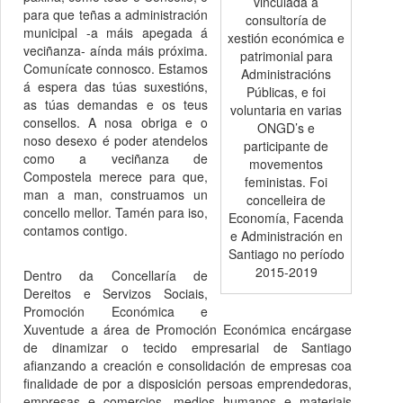
vinculada á
para que teñas a administración
consultoría de
municipal -a máis apegada á
xestión económica e
veciñanza- aínda máis próxima.
patrimonial para
Comunícate connosco. Estamos
Administracións
á espera das túas suxestións,
Públicas, e foi
as túas demandas e os teus
voluntaria en varias
consellos. A nosa obriga e o
ONGD’s e
noso desexo é poder atendelos
participante de
como a veciñanza de
movementos
Compostela merece para que,
feministas. Foi
man a man, construamos un
concelleira de
concello mellor. Tamén para iso,
Economía, Facenda
contamos contigo.
e Administración en
Santiago no período
2015-2019
Dentro da Concellaría de
Dereitos e Servizos Sociais,
Promoción Económica e
Xuventude a área de Promoción Económica encárgase
de dinamizar o tecido empresarial de Santiago
afianzando a creación e consolidación de empresas coa
finalidade de por a disposición persoas emprendedoras,
empresas e comercios, medios humanos e materiais