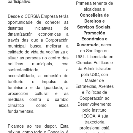
participativo.
Primeira tenenta de
alcaldesa e
Concelleira de
Desde o CERSIA Empresa terás
Dereitos e
oportunidade de coñecer as
Servizos Sociais,
distintas iniciativas de
Promoción
dinamízación económicas a
Económica e
través das que a Corporación
Xuventude
, naceu
municipal busca mellorar a
en Santiago en
calidade de vida da veciñanza e
1981. Licenciada en
situar as persoas no centro das
Ciencias Políticas e
políticas municipais, coa
da Administración
sustentabilidade, a
pola USC, con
accesibilidade, a cohesión do
Máster de
territorio, o impulso do
Estratexias, Axentes
feminismo e da igualdade, a
e Políticas de
proxección cultural e as
Cooperación ao
medidas contra o cambio
Desenvolvemento
climático como eixos
polo Instituto
fundamentais.
HEGOA. A súa
traxectoria
Ficamos ao teu dispor. Esta
profesional está
páxina, como todo o Concello, é