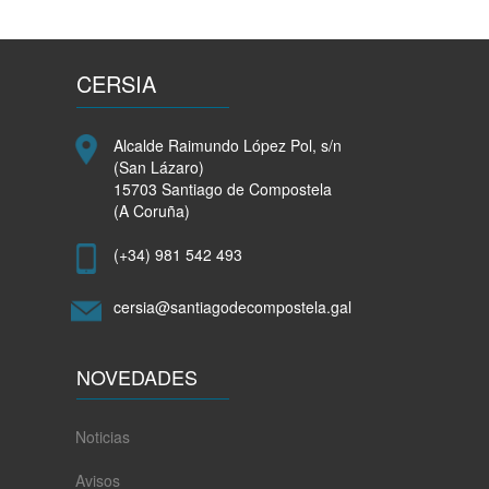
CERSIA
Alcalde Raimundo López Pol, s/n
(San Lázaro)
15703 Santiago de Compostela
(A Coruña)
(+34) 981 542 493
cersia@santiagodecompostela.gal
NOVEDADES
Noticias
Avisos